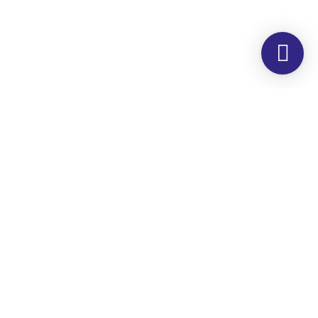
Morada
Hemer Serviços, Lda.
Rua dos Corticeiros, 34
Zona Industrial
Quinta dos Machados
2860-190 Moita
Horário
Segunda – Sexta
8h00 às 17h00