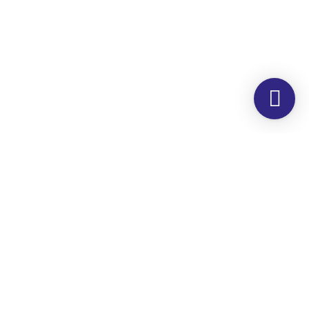
Morada
Hemer Serviços, Lda.
Rua dos Corticeiros, 34
Zona Industrial
Quinta dos Machados
2860-190 Moita