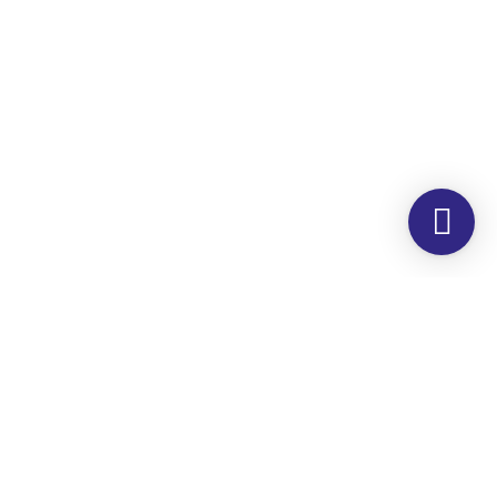
Morada
Hemer Serviços, Lda.
Rua dos Corticeiros, 34
Zona Industrial
Quinta dos Machados
2860-190 Moita