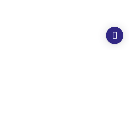
Morada
Hemer Serviços, Lda.
Rua dos Corticeiros, 34
Zona Industrial
Quinta dos Machados
2860-190 Moita
Horário