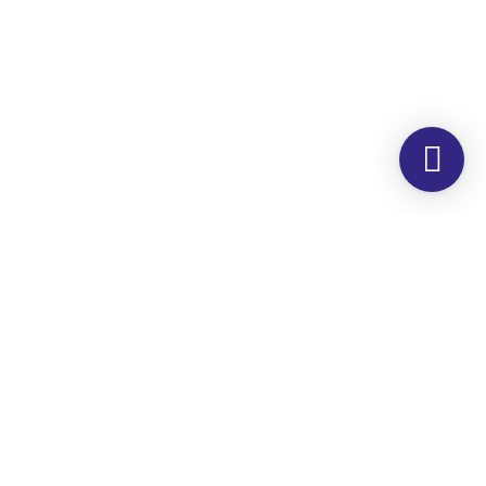
Morada
Hemer Serviços, Lda.
Rua dos Corticeiros, 34
Zona Industrial
Quinta dos Machados
2860-190 Moita