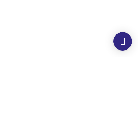
Morada
Hemer Serviços, Lda.
Rua dos Corticeiros, 34
Zona Industrial
Quinta dos Machados
2860-190 Moita