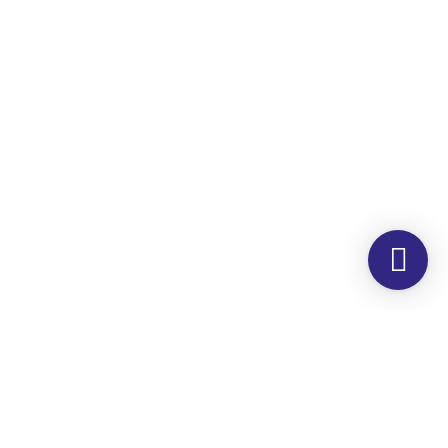
Morada
Hemer Serviços, Lda.
Rua dos Corticeiros, 34