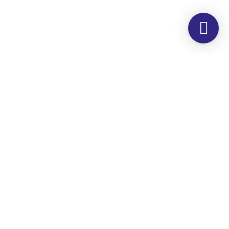
Morada
Hemer Serviços, Lda.
Rua dos Corticeiros, 34
Zona Industrial
Quinta dos Machados
2860-190 Moita
Horário
Segunda – Sexta
8h00 às 17h00