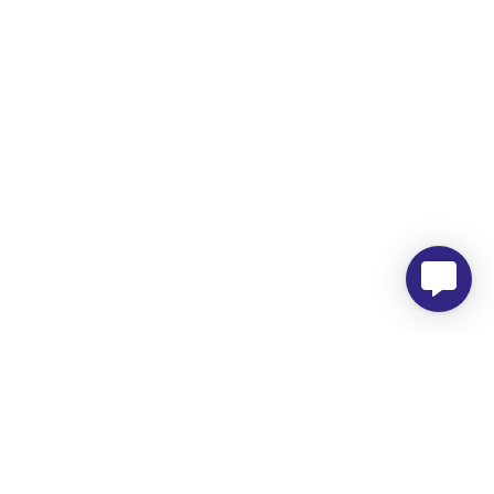
Morada
Hemer Serviços, Lda.
Rua dos Corticeiros, 34
Zona Industrial